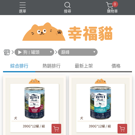
0
選單
搜尋
購物車
問題
巔峰
法米納
無穀
▶ 狗 | 罐頭
巔峰
綜合排行
熱銷排行
最新上架
價格