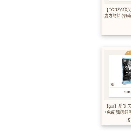
【FORZA1
處方飼料 腎臟
【go!】貓咪 
+免疫 雞肉鮭
$