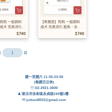
狗狗 一般飼料
【希爾思】狗狗 一般飼料
成犬 完美消化
成犬 完美消化 鮭魚、全燕
特調食譜
麥及糙米特調食譜
$740
$740
週一至週六 11:30-23:00
(每週日公休)
☏:
02-2921-3600
♟:
新北市永和區永貞路194號1樓
✉:
yoban8833@gmail.com