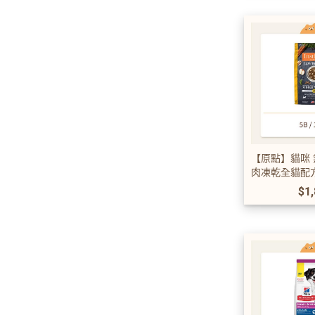
【原點】貓咪 
肉凍乾全貓配
$1,