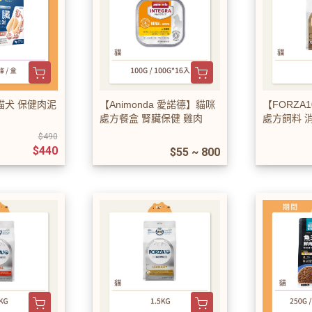
貓犬 保健肉泥
【Animonda 愛諾德】貓咪
【FORZA
處方餐盒 腎臟保健 雞肉
處方飼料 
方
$490
$440
$55 ~ 800