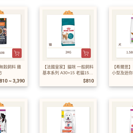
無穀飼料 雞
【法國皇家】貓咪 一般飼料
【希爾思】
方
基本系列 A30+15 老貓15歲
小型及迷你
以上（新款無夾心）
齡活力 雞
810 ~ 3,390
$810