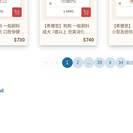
狗 一般飼料
【希爾思】狗狗 一般飼料
【希爾思】
犬 口腔保健
成犬 7歲以上 完美消化 小
小型及迷你
麥特調食譜
顆粒 雞肉、全燕麥及糙米特
雞肉與糙米
$730
$740
調食譜
1
2
...
39
ll