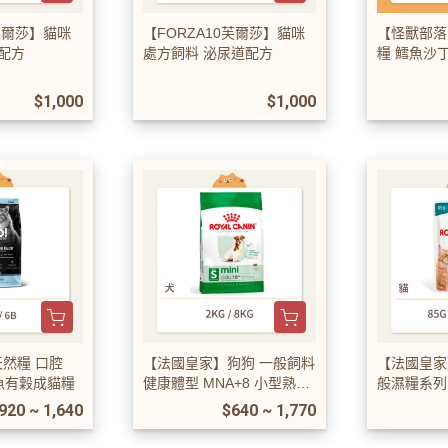
0芙爾莎】貓咪
【FORZA10芙爾莎】貓咪
【怪獸部落
配方
處方飼料 泌尿道配方
糧 鱈魚沙
$1,000
$1,000
天然糧 口腔
【法國皇家】狗狗 一般飼料
【法國皇家
魚有穀成貓糧
健康體型 MNA+8 小型熟齡
般濕糧系列 A
犬8+
老貓
920 ~ 1,640
$640 ~ 1,770