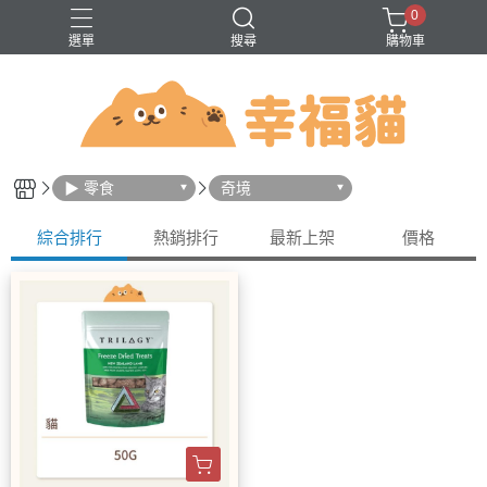
0
選單
搜尋
購物車
問題
巔峰
法米納
無穀
▶ 零食
奇境
綜合排行
熱銷排行
最新上架
價格