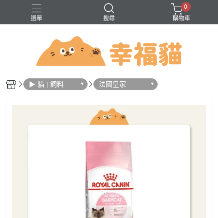
0
選單
搜尋
購物車
問題
巔峰
法米納
無穀
▶ 貓 | 飼料
法國皇家