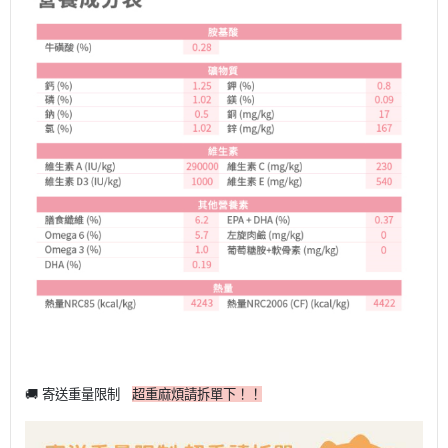
🚚 寄送重量限制
超重麻煩請拆單下！！