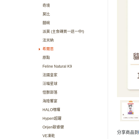
奇境
莫比
囍碗
派莫 (主食磚買一送一中!)
法米納
希爾思
原點
Feline Natural K9
法國皇家
汪喵星球
怪獸部落
海陸饗宴
HALO嘿囉
Hyperr超躍
Orijen歐睿健
分享商品到
VE凍乾