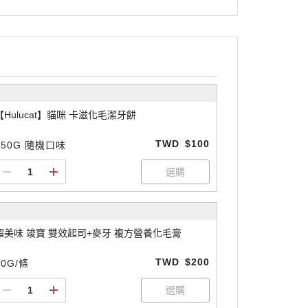
【Hulucat】貓咪 卡滋化毛潔牙餅
TWD
$100
150G 隨機口味
超美味 竣寶 雙效起司+麥牙 複方營養化毛膏
TWD
$200
50G/條