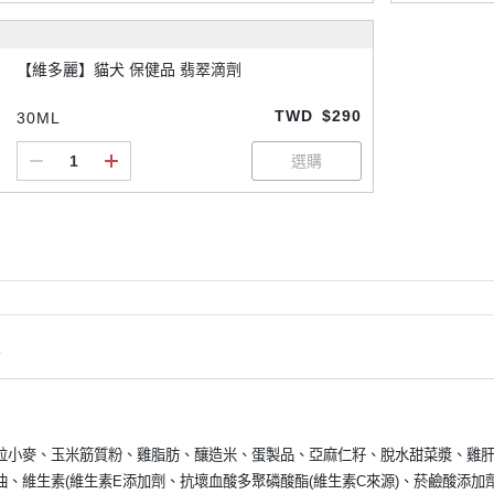
【維多麗】貓犬 保健品 翡翠滴劑
TWD
$290
30ML
情
粒小麥、玉米筋質粉、雞脂肪、釀造米、蛋製品、亞麻仁籽、脫水甜菜漿、雞
油、維生素(維生素E添加劑、抗壞血酸多聚磷酸酯(維生素C來源)、菸鹼酸添加劑