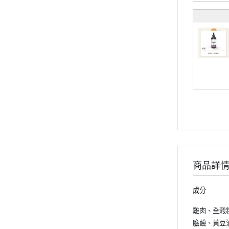
商品詳
成分
雞肉、全穀
膽鹼、黃豆