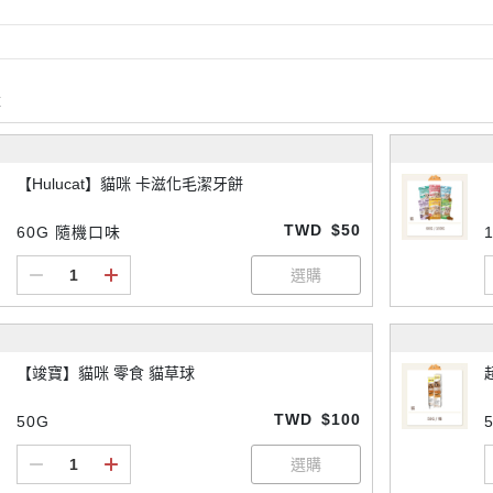
購
【Hulucat】貓咪 卡滋化毛潔牙餅
TWD
$50
60G 隨機口味
【竣寶】貓咪 零食 貓草球
TWD
$100
50G