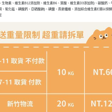
、生物素、維生素B12添加劑、維生素B6、葉酸、維生素D3添加劑)、碳酸鈣
銅、氧化錳、碘酸鈣、亞硒酸鈉)、碘鹽、燕麥纖維、添加綜合維生素E類以保鮮
豆