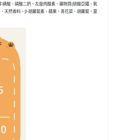
、牛磺酸、磷酸二鈣、左旋肉酸素、礦物質(硫酸亞鐵、氧
、天然香料、β-胡蘿蔔素、蘋果、青花菜、胡蘿蔔、蔓