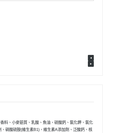
肝香料、小麥筋質、乳酸、魚油、硫酸鈣、氯化鉀、氯化
、硝酸硫胺(維生素B1)、維生素A添加劑、泛酸鈣、核