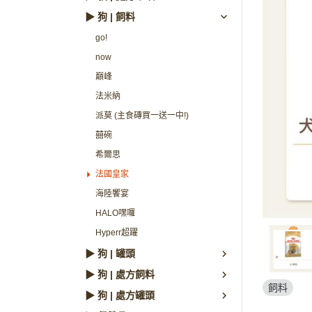
▶ 狗 | 飼料
go!
now
巔峰
法米納
派莫 (主食磚買一送一中!)
囍碗
希爾思
法國皇家
海陸饗宴
HALO嘿囉
Hyperr超躍
▶ 狗 | 罐頭
▶ 狗 | 處方飼料
飼料
▶ 狗 | 處方罐頭