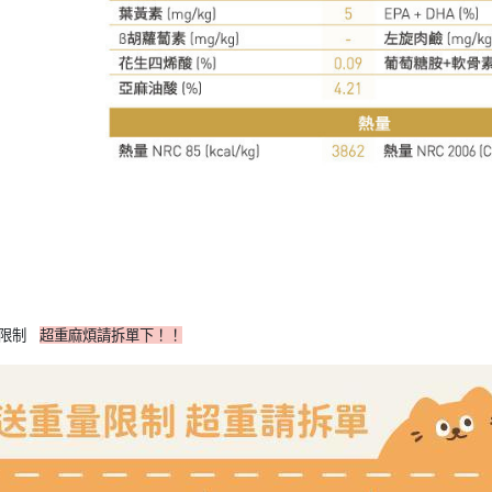
限制   
超重麻煩請拆單下！！