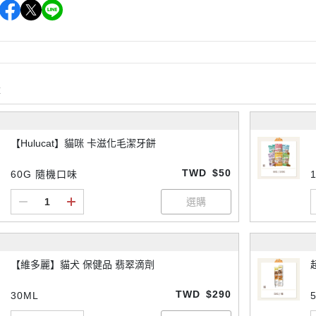
購
【Hulucat】貓咪 卡滋化毛潔牙餅
TWD
$50
60G 隨機口味
【維多麗】貓犬 保健品 翡翠滴劑
TWD
$290
30ML