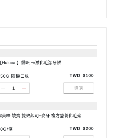
【Hulucat】貓咪 卡滋化毛潔牙餅
TWD
$100
150G 隨機口味
超美味 竣寶 雙效起司+麥牙 複方營養化毛膏
TWD
$200
50G/條