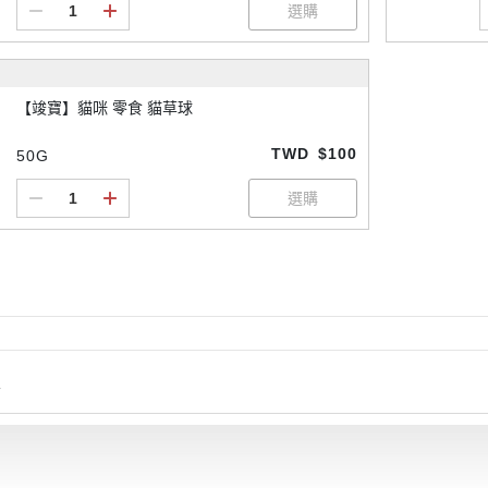
【竣寶】貓咪 零食 貓草球
TWD
$100
50G
情