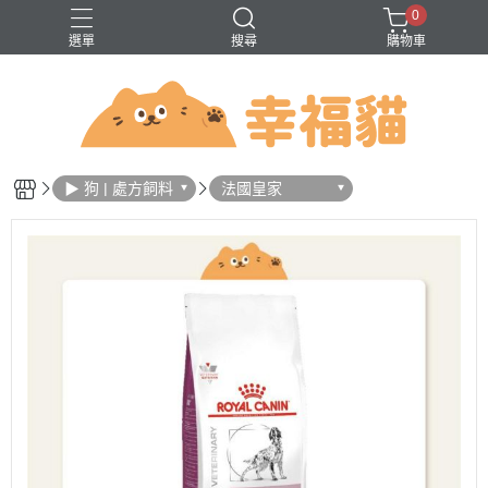
0
選單
搜尋
購物車
問題
巔峰
法米納
無穀
▶ 狗 | 處方飼料
法國皇家