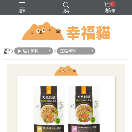
0
選單
搜尋
購物車
問題
巔峰
法米納
無穀
▶ 貓 | 飼料
汪喵星球