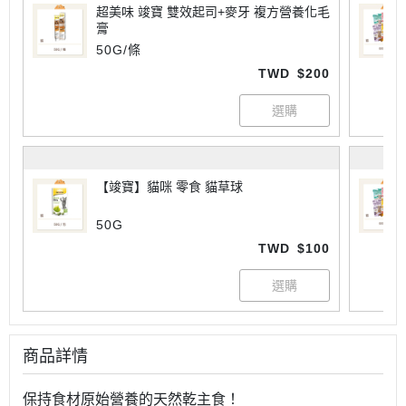
超美味 竣寶 雙效起司+麥牙 複方營養化毛
膏
50G/條
TWD
$200
【竣寶】貓咪 零食 貓草球
50G
TWD
$100
商品詳情
保持食材原始營養的天然乾主食！