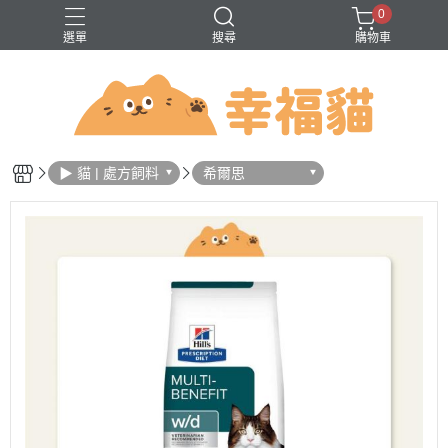
0
選單
搜尋
購物車
問題
巔峰
法米納
無穀
▶ 貓 | 處方飼料
希爾思