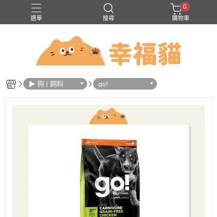
0
選單
搜尋
購物車
問題
巔峰
法米納
無穀
▶ 狗 | 飼料
go!