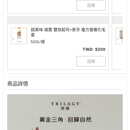
超美味 竣寶 雙效起司+麥牙 複方營養化毛
膏
50G/條
TWD
$200
商品詳情