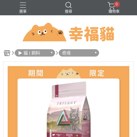
0
選單
搜尋
購物車
問題
巔峰
法米納
無穀
▶ 貓 | 飼料
奇境