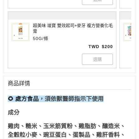
超美味 竣寶 雙效起司+麥牙 複方營養化毛
膏
50G/條
TWD
$200
商品詳情
🌻 處方食品
，須依獸醫師指示下使用
成分
雞肉、糙米、玉米筋質粉、雞脂肪、釀造米、
全穀粒小麥、豌豆蛋白、蛋製品、雞肝香料、