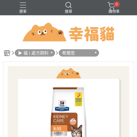
0
選單
搜尋
購物車
問題
巔峰
法米納
無穀
▶ 貓 | 處方飼料
希爾思