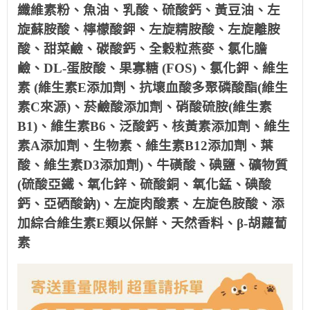
纖維素粉、魚油、乳酸、硫酸鈣、黃豆油、左
旋蘇胺酸、檸檬酸鉀、左旋精胺酸、左旋離胺
酸、甜菜鹼、碳酸鈣、全穀粒燕麥、氯化膽
鹼、DL-蛋胺酸、果寡糖 (FOS)、氯化鉀、維生
素 (維生素E添加劑、抗壞血酸多聚磷酸酯(維生
素C來源)、菸鹼酸添加劑、硝酸硫胺(維生素
B1)、維生素B6、泛酸鈣、核黃素添加劑、維生
素A添加劑、生物素、維生素B12添加劑、葉
酸、維生素D3添加劑)、牛磺酸、碘鹽、礦物質
(硫酸亞鐵、氧化鋅、硫酸銅、氧化錳、碘酸
鈣、亞硒酸鈉)、左旋肉酸素、左旋色胺酸、添
加綜合維生素E類以保鮮、天然香料、β-胡蘿蔔
素