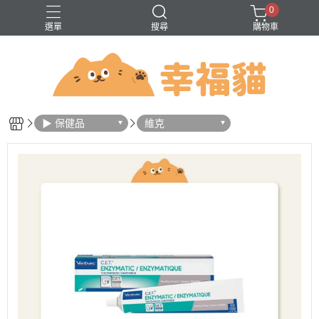
0
選單
搜尋
購物車
問題
巔峰
法米納
無穀
▶ 保健品
維克