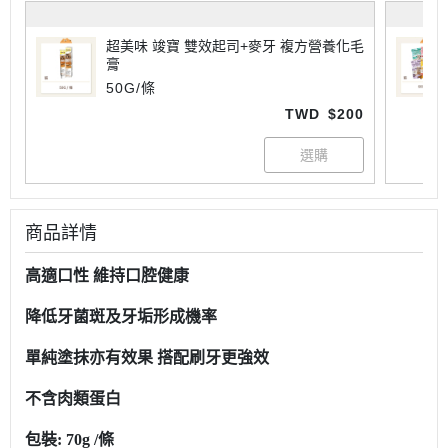
超美味 竣寶 雙效起司+麥牙 複方營養化毛
膏
50G/條
TWD
$200
商品詳情
高適口性
維持口腔健康
降低牙菌斑及牙垢形成機率
單純塗抹亦有效果
搭配刷牙更強效
不含肉類蛋白
包裝: 70g /條