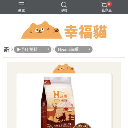
0
選單
搜尋
購物車
問題
巔峰
法米納
無穀
▶ 狗 | 飼料
Hyperr超躍