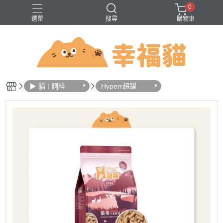
0
選單
搜尋
購物車
問題
巔峰
法米納
無穀
▶ 貓 | 飼料
Hyperr超躍