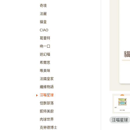
奇境
法麗
貓皇
CIAO
葛蕾特
吶一口
迷幻喵
希爾思
唯美味
法國皇家
纖維物語
汪喵星球
怪獸部落
凱特美廚
肉球世界
汪喵星球
克勞德博士