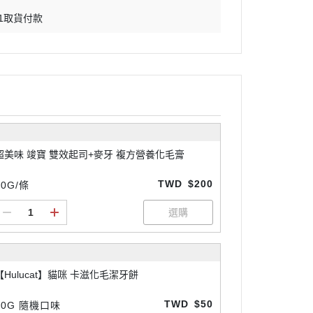
11取貨付款
超美味 竣寶 雙效起司+麥牙 複方營養化毛膏
TWD
$200
50G/條
【Hulucat】貓咪 卡滋化毛潔牙餅
TWD
$50
60G 隨機口味