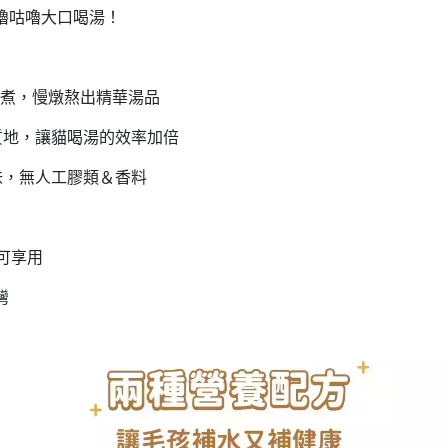
嚕咕嚕大口喝湯！
時熬煮，慢燉熬出精華湯品
湯質地，讓貓喝湯的效率加倍
美味，無人工膠類＆香料
皆可享用
灣