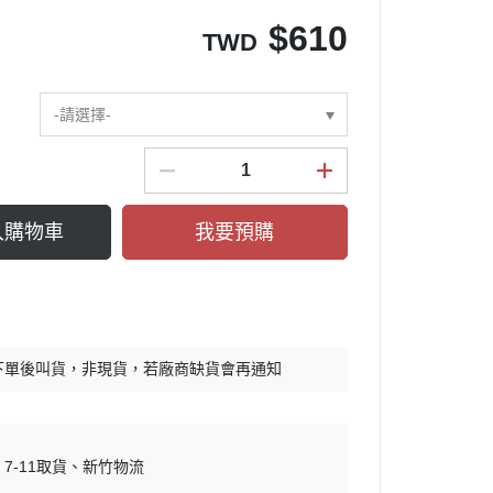
$
610
TWD
-請選擇-
入購物車
我要預購
下單後叫貨，非現貨，若廠商缺貨會再通知
7-11取貨
新竹物流