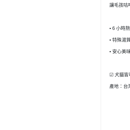
讓毛孩咕
• 6 小
• 特殊
• 安心
☑ 犬貓
產地：台