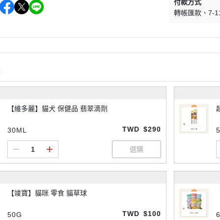
付款方式
轉帳匯款
7-
購
【維多麗】貓犬 保健品 翡翠滴劑
TWD
$290
30ML
【竣寶】貓咪 零食 貓草球
TWD
$100
50G