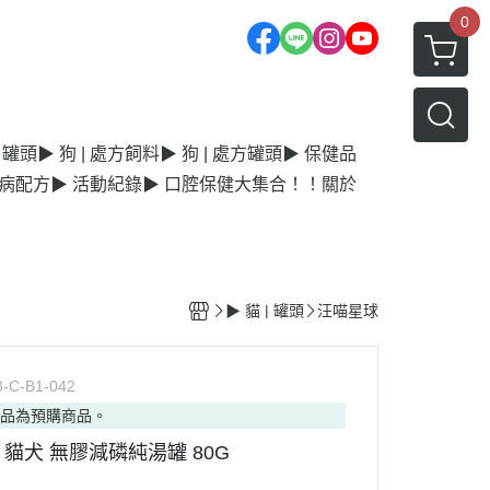
0
| 罐頭
▶ 狗 | 處方飼料
▶ 狗 | 處方罐頭
▶ 保健品
毛病配方
▶ 活動紀錄
▶ 口腔保健大集合！！
關於
▶ 貓 | 罐頭
汪喵星球
8-C-B1-042
商品為預購商品。
貓犬 無膠減磷純湯罐 80G