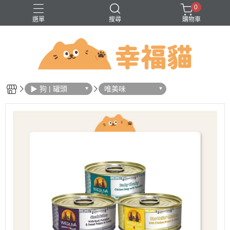
0
選單
搜尋
購物車
問題
巔峰
法米納
無穀
▶ 狗 | 罐頭
唯美味