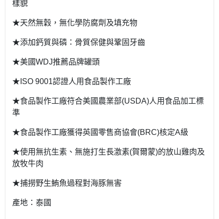
樣貌
★天然無穀，無化學防腐劑及填充物
★添加鈣質與磷：骨質保健與鞏固牙齒
★美國WDJ推薦品牌罐頭
★ISO 9001認證人用食品製作工廠
★食品製作工廠符合美國農業部(USDA)人用食品加工標
準
★食品製作工廠獲得英國零售商協會(BRC)核定A級
★使用無抗生素、無施打生長激素(賀爾蒙)的放山雞肉及
放牧牛肉
★捕撈野生鮪魚過程對海豚無害
產地：泰國